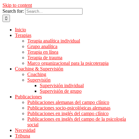
Skip to content
Search for:
Inicio
Terapias
Terapia analítica individual
Grupo analítica
Terapia en línea
Terapia de trauma
Marco organizacional para la psicoterapia
Coaching & Supervisión
Coaching
Supervisión
Supervisión individual
Supervisión de grupo
Publicaciones
Publicaciones alemanas del campo clínico
Publicaciones socio-psicológicas alemanas
Publicaciones en inglés del campo clínico
Publicaciones en inglés del campo de la psicología
social
Necesidad
Tribuna