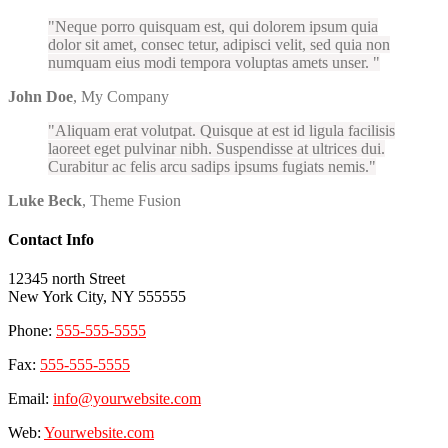
Neque porro quisquam est, qui dolorem ipsum quia
dolor sit amet, consec tetur, adipisci velit, sed quia non
numquam eius modi tempora voluptas amets unser.
John Doe
,
My Company
Aliquam erat volutpat. Quisque at est id ligula facilisis
laoreet eget pulvinar nibh. Suspendisse at ultrices dui.
Curabitur ac felis arcu sadips ipsums fugiats nemis.
Luke Beck
,
Theme Fusion
Contact Info
12345 north Street
New York City, NY 555555
Phone:
555-555-5555
Fax:
555-555-5555
Email:
info@yourwebsite.com
Web:
Yourwebsite.com