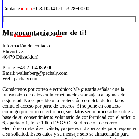
Contacte
admin
2018-10-14T21:53:28+00:00
Me encantaría saber de ti!
Daten von
OpenStreetMap
- Veröffentlicht unter
ODbL
Información de contacto
Ehrenstr. 3
40479 Düsseldorf
Phone: +49 211-4985900
Email: wallenberg@pachaly.com
Web: pachaly.com
Contáctenos por correo electrónico: Me gustaría señalar que la
transmisión de datos en Internet puede estar sujeta a lagunas de
seguridad. No es posible una protección completa de los datos
contra el acceso por parte de terceros. Si se pone en contacto
conmigo por correo electrónico, sus datos serán procesados sobre la
base de su consentimiento voluntario de conformidad con el artículo
6, apartado 1, frase 1 lit a DSGVO. Su dirección de correo
electrónico deberá ser válida, ya que es indispensable para responder
a su solicitud. Estos datos y su mensaje sólo se almacenarán para