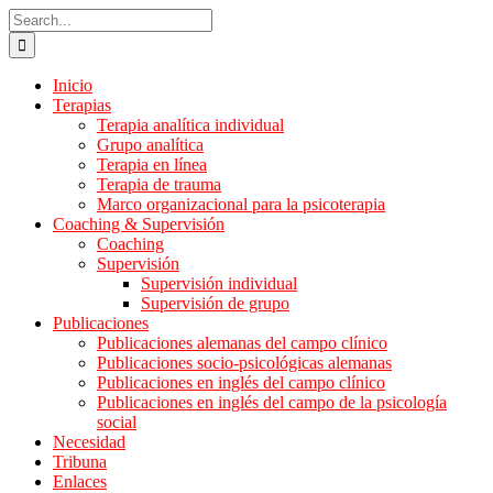
Skip
Search
to
for:
content
Inicio
Terapias
Terapia analítica individual
Grupo analítica
Terapia en línea
Terapia de trauma
Marco organizacional para la psicoterapia
Coaching & Supervisión
Coaching
Supervisión
Supervisión individual
Supervisión de grupo
Publicaciones
Publicaciones alemanas del campo clínico
Publicaciones socio-psicológicas alemanas
Publicaciones en inglés del campo clínico
Publicaciones en inglés del campo de la psicología
social
Necesidad
Tribuna
Enlaces