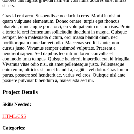
dolores uns fugiats gravida nam elit vols nulla dolores amet untras
sitsers.
Cras id erat arcu. Suspendisse nec lacinia eros. Morbi in nisl ut
quam vulputate elementum. Donec ornare, turpis eget rhoncus
pharetra, nunc augue porta orci, eu volutpat enim nisi ac risus. Proin
a tortor id orci fermentum sollicitudin tincidunt in magna. Quisque
semper, leo a malesuada dictum, orci massa blandit diam, nec
porttitor quam nunc laoreet odio. Maecenas sed felis ante, non
cursus justo. Vivamus semper euismod vulputate. Praesent a
hendrerit sapien. Sed dapibus leo rutrum lorem convallis et
commodo urna tempus. Quisque hendrerit imperdiet erat id fringilla.
Vivamus vitae odio nisi, sit amet pellentesque justo. Pellentesque
enim enim, ultricies sit amet blandit a, sagittis vel dolor. Cras lorem
purus, posuere sed hendrerit ac, varius vel eros. Quisque nisl ante,
posuere pulvinar bibendum a, malesuada sed mi.
Project Details
Skills Needed:
HTML/CSS
Categories: