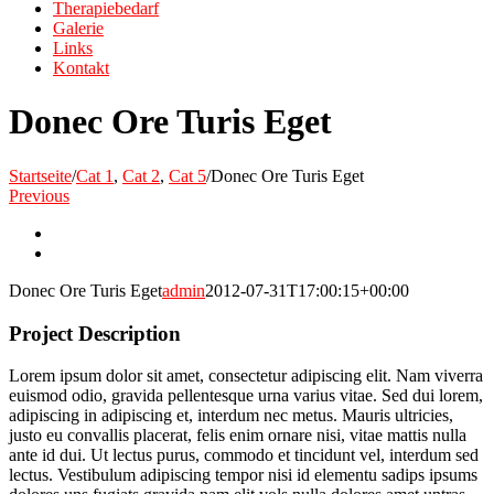
Therapiebedarf
Galerie
Links
Kontakt
Donec Ore Turis Eget
Startseite
/
Cat 1
,
Cat 2
,
Cat 5
/
Donec Ore Turis Eget
Previous
View
Larger
View
Image
Larger
Donec Ore Turis Eget
admin
2012-07-31T17:00:15+00:00
Image
Project Description
Lorem ipsum dolor sit amet, consectetur adipiscing elit. Nam viverra
euismod odio, gravida pellentesque urna varius vitae. Sed dui lorem,
adipiscing in adipiscing et, interdum nec metus. Mauris ultricies,
justo eu convallis placerat, felis enim ornare nisi, vitae mattis nulla
ante id dui. Ut lectus purus, commodo et tincidunt vel, interdum sed
lectus. Vestibulum adipiscing tempor nisi id elementu sadips ipsums