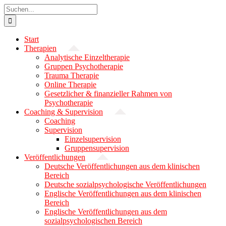
Zum
Suche
Inhalt
nach:
springen
Start
Therapien
Analytische Einzeltherapie
Gruppen Psychotherapie
Trauma Therapie
Online Therapie
Gesetzlicher & finanzieller Rahmen von
Psychotherapie
Coaching & Supervision
Coaching
Supervision
Einzelsupervision
Gruppensupervision
Veröffentlichungen
Deutsche Veröffentlichungen aus dem klinischen
Bereich
Deutsche sozialpsychologische Veröffentlichungen
Englische Veröffentlichungen aus dem klinischen
Bereich
Englische Veröffentlichungen aus dem
sozialpsychologischen Bereich