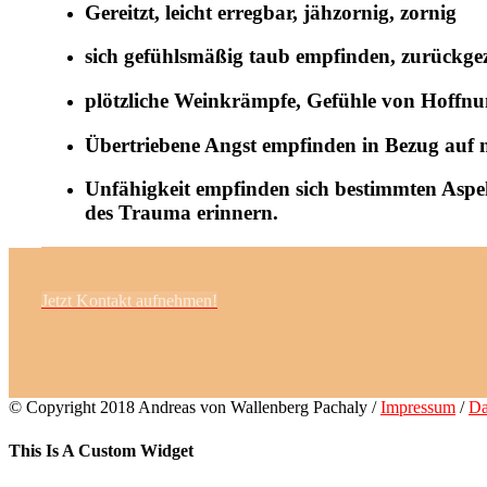
Gereitzt, leicht erregbar, jähzornig, zornig
sich gefühlsmäßig taub empfinden, zurückgez
plötzliche Weinkrämpfe, Gefühle von Hoffnu
Übertriebene Angst empfinden in Bezug auf n
Unfähigkeit empfinden sich bestimmten Aspek
des Trauma erinnern.
Jetzt Kontakt aufnehmen!
© Copyright 2018 Andreas von Wallenberg Pachaly /
Impressum
/
Da
Toggle
This Is A Custom Widget
Sliding