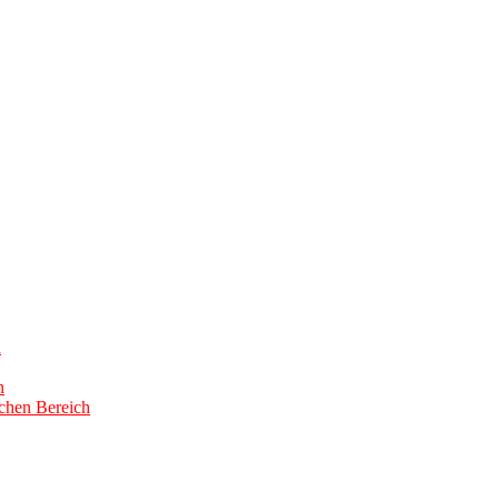
h
h
schen Bereich