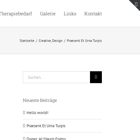
Therapiebedarf
Galerie
Links
Kontakt
Startseite
/
Creative
,
Design
/
Praesent Et Urna Turpis
Suche
nach:
Neueste Beiträge
Hello world!
Praesent Et Urna Turpis
Donec At Mauris Enims