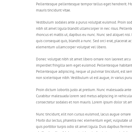
Pellentesque pellentesque tempor tellus eget hendrerit. Mor
mauris tincidunt vitae.
Vestibulum sodales ante a purus volutpat euismod. Proin sod
nibh sit amet ligula blandit ullamcorper in nec risus. Pellen
rhoncus et mattis ut, dapibus eu nunc. Nunc sed aliquet nis
quis consequat quis, blandit a nunc. Sed orci erat, placerat ac
elementum ullamcorper volutpat vel libero.
Donec volutpat nibh sit amet libero ornare non laoreet arcu 
imperdiet fringilla sem eget euismod. Pellentesque habitant
Pellentesque adipiscing, neque ut pulvinar tincidunt, est sem
non scelerisque nibh. Vestibulum ut est augue, in varius puru
Proin dictum lobortis justo at pretium. Nunc malesuada ante 
Curabitur malesuada lorem sed metus adipiscing in vehicu
consectetur sodales et non mauris. Lorem ipsum dolor sit ame
Nunc tincidunt, elit non cursus euismod, lacus augue ornare 
Morbi dui lectus, pharetra nec elementum eget, vulputate ut 
quis porttitor turpis odio sit amet ligula. Duis dapibus ferm