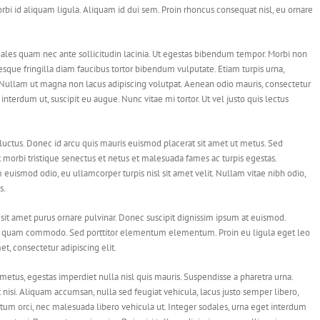
bi id aliquam ligula. Aliquam id dui sem. Proin rhoncus consequat nisl, eu ornare
ales quam nec ante sollicitudin lacinia. Ut egestas bibendum tempor. Morbi non
tesque fringilla diam faucibus tortor bibendum vulputate. Etiam turpis urna,
i. Nullam ut magna non lacus adipiscing volutpat. Aenean odio mauris, consectetur
 interdum ut, suscipit eu augue. Nunc vitae mi tortor. Ut vel justo quis lectus
luctus. Donec id arcu quis mauris euismod placerat sit amet ut metus. Sed
 morbi tristique senectus et netus et malesuada fames ac turpis egestas.
 euismod odio, eu ullamcorper turpis nisl sit amet velit. Nullam vitae nibh odio,
s.
sit amet purus ornare pulvinar. Donec suscipit dignissim ipsum at euismod.
la quam commodo. Sed porttitor elementum elementum. Proin eu ligula eget leo
t, consectetur adipiscing elit.
metus, egestas imperdiet nulla nisl quis mauris. Suspendisse a pharetra urna.
nisi. Aliquam accumsan, nulla sed feugiat vehicula, lacus justo semper libero,
entum orci, nec malesuada libero vehicula ut. Integer sodales, urna eget interdum