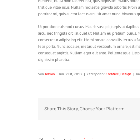
eleifend, nulla nibh laoreet nisl, quis dignissim mauris dolor 
tristique vitae risus. Nullam molestie gravida lobortis. Proin ut
porttitor mi, quis auctor lectus arcu sit amet nunc. Vivamus g
Ut porttitor euismod cursus. Mauris suscipit, turpis ut dapibus
arcu, nec fringilla orci aliquet ut. Nullam eu pretium puru
consectetur adipiscing elit. Morbi ornare convallis lectus a f
felis porta. Nunc sodales, metus ut vestibulum ornare, est ma
consequat sagittis. Nullam eget elit ante. Pellentesque jus
dignissim pharetra.
Von
admin
|
Juli 31st, 2012
|
Kategorien:
Creative
,
Design
|
Ta
Share This Story, Choose Your Platform!