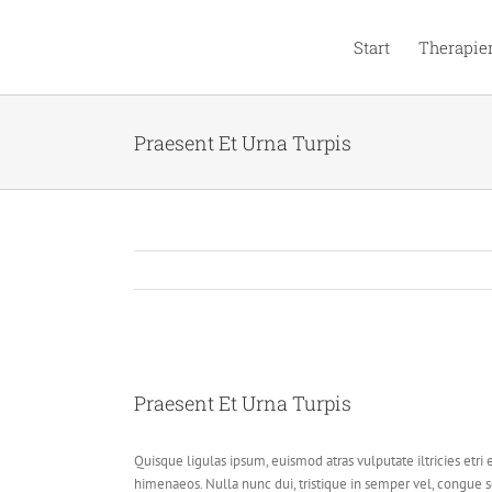
Zum
Inhalt
Start
Therapie
springen
Praesent Et Urna Turpis
Zeige
grösseres
Praesent Et Urna Turpis
Bild
Quisque ligulas ipsum, euismod atras vulputate iltricies etri e
himenaeos. Nulla nunc dui, tristique in semper vel, congue sed