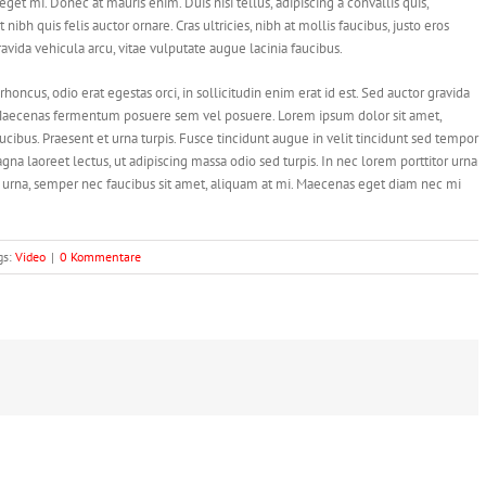
eget mi. Donec at mauris enim. Duis nisi tellus, adipiscing a convallis quis,
 nibh quis felis auctor ornare. Cras ultricies, nibh at mollis faucibus, justo eros
ravida vehicula arcu, vitae vulputate augue lacinia faucibus.
 rhoncus, odio erat egestas orci, in sollicitudin enim erat id est. Sed auctor gravida
s. Maecenas fermentum posuere sem vel posuere. Lorem ipsum dolor sit amet,
aucibus. Praesent et urna turpis. Fusce tincidunt augue in velit tincidunt sed tempor
gna laoreet lectus, ut adipiscing massa odio sed turpis. In nec lorem porttitor urna
to urna, semper nec faucibus sit amet, aliquam at mi. Maecenas eget diam nec mi
gs:
Video
|
0 Kommentare