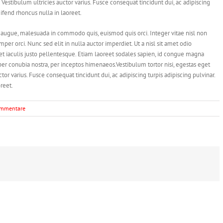
. Vestibulum ultricies auctor varius. Fusce consequat tincidunt dui, ac adipiscing
eifend rhoncus nulla in laoreet.
augue, malesuada in commodo quis, euismod quis orci. Integer vitae nisl non
er orci. Nunc sed elit in nulla auctor imperdiet. Ut a nisl sit amet odio
et iaculis justo pellentesque. Etiam laoreet sodales sapien, id congue magna
 per conubia nostra, per inceptos himenaeos.Vestibulum tortor nisi, egestas eget
tor varius. Fusce consequat tincidunt dui, ac adipiscing turpis adipiscing pulvinar.
reet.
ommentare