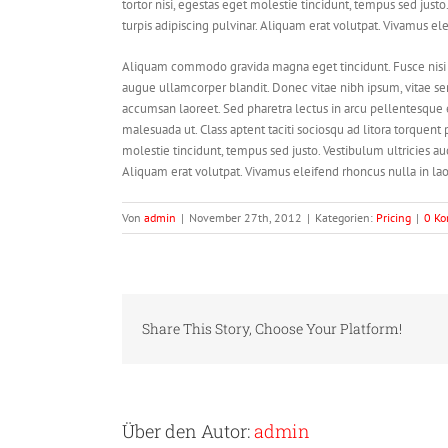
tortor nisi, egestas eget molestie tincidunt, tempus sed justo
turpis adipiscing pulvinar. Aliquam erat volutpat. Vivamus el
Aliquam commodo gravida magna eget tincidunt. Fusce nisi 
augue ullamcorper blandit. Donec vitae nibh ipsum, vitae semp
accumsan laoreet. Sed pharetra lectus in arcu pellentesque 
malesuada ut. Class aptent taciti sociosqu ad litora torquent
molestie tincidunt, tempus sed justo. Vestibulum ultricies auc
Aliquam erat volutpat. Vivamus eleifend rhoncus nulla in lao
Von
admin
|
November 27th, 2012
|
Kategorien:
Pricing
|
0 K
Share This Story, Choose Your Platform!
Über den Autor:
admin