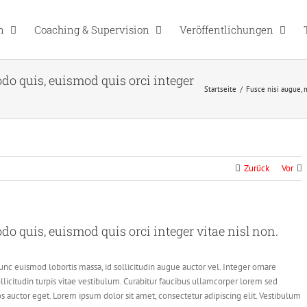
n
Coaching & Supervision
Veröffentlichungen
o quis, euismod quis orci integer
Startseite
/
Fusce nisi augue, 
Zurück
Vor
 quis, euismod quis orci integer vitae nisl non.
nc euismod lobortis massa, id sollicitudin augue auctor vel. Integer ornare
llicitudin turpis vitae vestibulum. Curabitur faucibus ullamcorper lorem sed
os auctor eget. Lorem ipsum dolor sit amet, consectetur adipiscing elit. Vestibulum