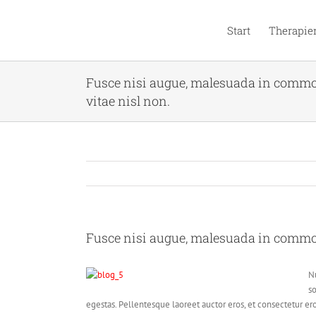
Zum
Inhalt
Start
Therapie
springen
Fusce nisi augue, malesuada in commod
vitae nisl non.
Fusce nisi augue, malesuada in commodo
Nu
so
egestas. Pellentesque laoreet auctor eros, et consectetur er