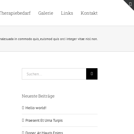
Therapiebedarf
Galerie
Links
Kontakt
malesuada in commodo quis, euismod quis orci integer vitae nisl non.
Suche
nach:
Neueste Beiträge
Hello world!
Praesent Et Urna Turpis
Donec At Mauris Enims